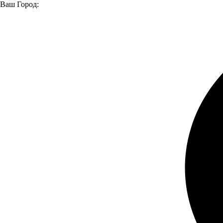
Ваш Город:
Главная страница
Модельный ряд
Автомобили в наличии
Большой выбор автомобилей и техники
Легковые
Легкие коммерческие