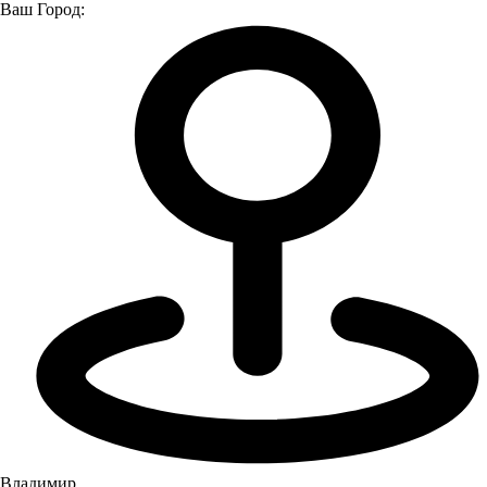
Ваш Город:
Главная страница
Услуги
Страхование
Страхование
Компания «Луидор» предлагает качественное и надежное
страхование техники по выгодным ценам. Мы понимаем, что
каждый владелец автомобиля или спецтехники может
столкнуться с непредвиденными ситуациями на дороге,
поэтому наша задача - обеспечить защиту вашего автомобиля
и вашего кошелька.
Мы предлагаем широкий спектр услуг по страхованию
легковых, легких коммерческих автомобилей, грузовиков,
автобусов, самоходной и специальной техники, тракторов.
ОСАГО обязательно для всех владельцев автомобилей и
предоставляет возможность защититься от финансовых
рисков, связанных с ущербом, причиненным другим
Владимир